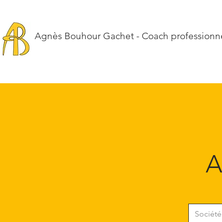
Agnès Bouhour Gachet - Coach professionnel
A