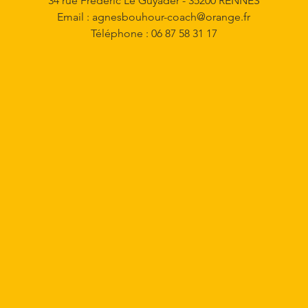
34 rue Frédéric Le Guyader - 35200 RENNES
Email :
agnesbouhour-coach@orange.fr
Téléphone : 06 87 58 31 17