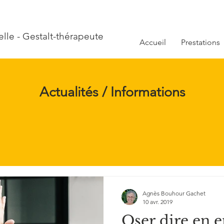
le - Gestalt-thérapeute
Accueil
Prestations
Actualités / Informations
Agnès Bouhour Gachet
10 avr. 2019
Oser dire en e