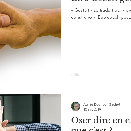
« Gestalt » se traduit par « p
construire ». Etre coach gesta
Agnès Bouhour Gachet
10 avr. 2019
Oser dire en e
que c’est ?