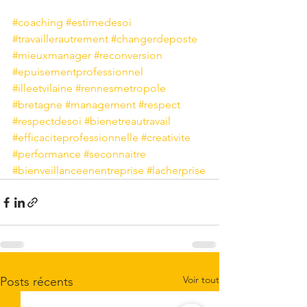
#coaching
#estimedesoi
#travaillerautrement
#changerdeposte
#mieuxmanager
#reconversion
#epuisementprofessionnel
#illeetvilaine
#rennesmetropole
#bretagne
#management
#respect
#respectdesoi
#bienetreautravail
#efficaciteprofessionnelle
#creativite
#performance
#seconnaitre
#bienveillanceenentreprise
#lacherprise
Voir tout
Posts récents